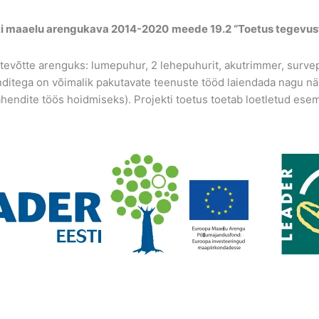
sti maaelu arengukava 2014-2020
meede 19.2 “Toetus tegevus
evõtte arenguks: lumepuhur, 2 lehepuhurit, akutrimmer, survepes
enditega on võimalik pakutavate teenuste tööd laiendada nagu nä
endite töös hoidmiseks). Projekti toetus toetab loetletud ese