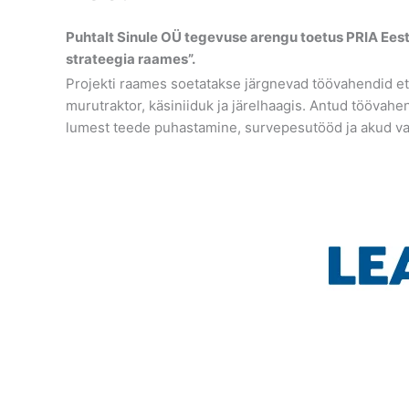
Puhtalt Sinule OÜ tegevuse arengu toetus PRIA Ee
strateegia raames”.
Projekti raames soetatakse järgnevad töövahendid ett
murutraktor, käsiniiduk ja järelhaagis. Antud töövah
lumest teede puhastamine, survepesutööd ja akud vah