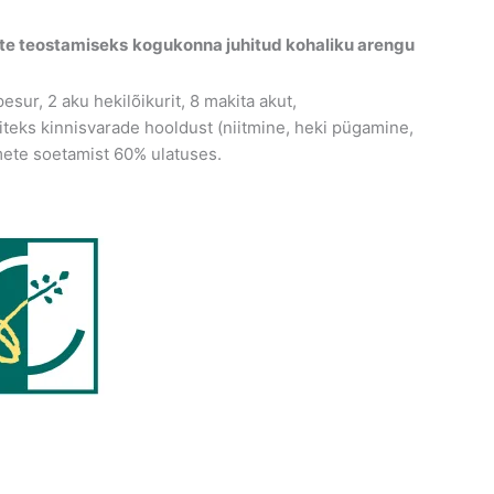
te teostamiseks
kogukonna juhitud kohaliku arengu
ur, 2 aku hekilõikurit, 8 makita akut,
iteks kinnisvarade hooldust (niitmine, heki pügamine,
mete soetamist 60% ulatuses.